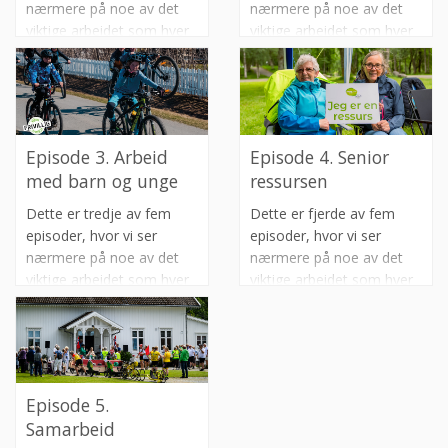
nærmere på noe av det
nærmere på noe av det
viktige arbeidet som hver
viktige arbeidet som hver
dag gjøres der ute i
dag gjøres der ute i
frivilligsentralene. I denne
frivilligsentralene. I denne
episoden skal vi se
episoden ser vi nærmere
nærmere på hva
på hva
frivilligheten er.
hverdagsintegrering er, og
Episode 3. Arbeid
Episode 4. Senior
hvordan frivilligsentralene
med barn og unge
ressursen
bidrar til dette.
Dette er tredje av fem
Dette er fjerde av fem
episoder, hvor vi ser
episoder, hvor vi ser
nærmere på noe av det
nærmere på noe av det
viktige arbeidet som hver
viktige arbeidet som hver
dag gjøres der ute i
dag gjøres der ute i
frivilligsentralene. I denne
frivilligsentralene. Et av
episoden skal vi se
målene med
nærmere på hva hvordan
Sykkelturen2022 var å
frivilligsentralene jobber
synliggjøre ressursene i
Episode 5.
med og for barn og unge.
våre seniorer. I denne
Samarbeid
episoden møter vi