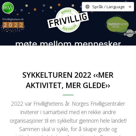
Språk / Language
SYKKELTUREN 2022 ‹‹MER
AKTIVITET, MER GLEDE››
2022 var Frivillighetens år. Norges Frivilligsentraler
inviterer i samarbeid med en rekke andre
organisasjoner til en sykkeltur gjennom hele landet!
Sammen skal vi sykle, for å skape gode og