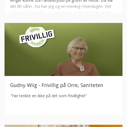
lenger kunne stå i arbeid/jobb på grunn av helsa.. Da var
det litt sånn.. Da har jeg og en mening i hverdagen. Det
betyr noe for andre, og jeg utgjør en forskjell for andre"
Gudny Wiig - Frivillig på Orre, Saniteten
"Før tenkte en ikke på det som frivillighet"