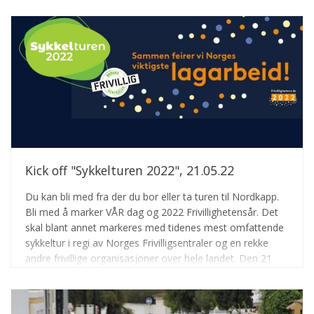
Kick off "Sykkelturen 2022", 21.05.22
Du kan bli med fra der du bor eller ta turen til Nordkapp.
Bli med å marker VÅR dag og 2022 Frivillighetensår. Det
skal blant annet markeres med tidenes mest omfattende
sykkeltur i regi av Norges Frivilligsentraler og en rekke
andre frivillige organisasjoner over hele landet. Den 21
mai. Kick startes det hele på Nordkapp. Her blir det
kulturelle innslag, musikk, panel samtaler og god
stemning, ledet av eventyrer og sjarmør Samuel Massie