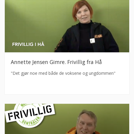
Annette Jensen Gimre. Frivillig fra Hå
"Det gjør noe med både de voksene og ungdommen"