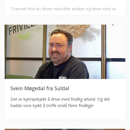
"Uansett hva du driver med eller ønsker og drive med av
frivillig arbeid, er det en arena hvor du treffer du nye folk,
du lære mye på det personlige og det faglige planet".
Svein Møgedal fra Suldal
Det er kjempekjekt å drive med frivillig arbeid. Og det
hadde vore kjekt å treffe endå fleire frivillige!