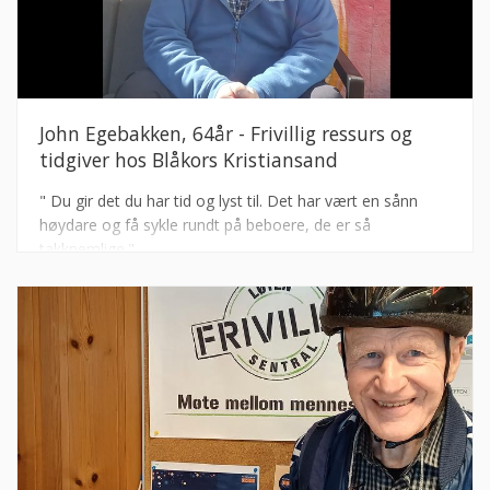
John Egebakken, 64år - Frivillig ressurs og
tidgiver hos Blåkors Kristiansand
" Du gir det du har tid og lyst til. Det har vært en sånn
høydare og få sykle rundt på beboere, de er så
takknemlige."