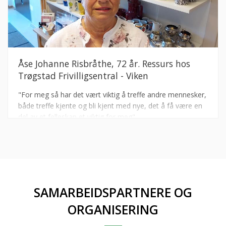
Åse Johanne Risbråthe, 72 år. Ressurs hos
Trøgstad Frivilligsentral - Viken
"For meg så har det vært viktig å treffe andre mennesker,
både treffe kjente og bli kjent med nye, det å få være en
del av et felleskap et viktig for meg".
SAMARBEIDSPARTNERE OG
ORGANISERING