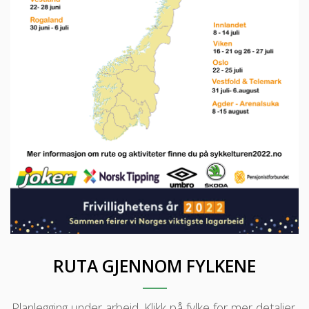
RUTA GJENNOM FYLKENE
Planlegging under arbeid. Klikk på fylke for mer detaljer.