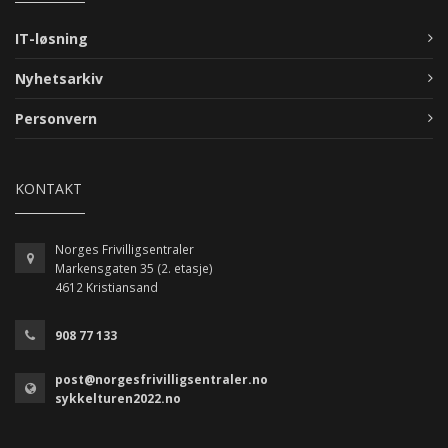
IT-løsning
Nyhetsarkiv
Personvern
KONTAKT
Norges Frivilligsentraler
Markensgaten 35 (2. etasje)
4612 Kristiansand
908 77 133
post@norgesfrivilligsentraler.no
sykkelturen2022.no