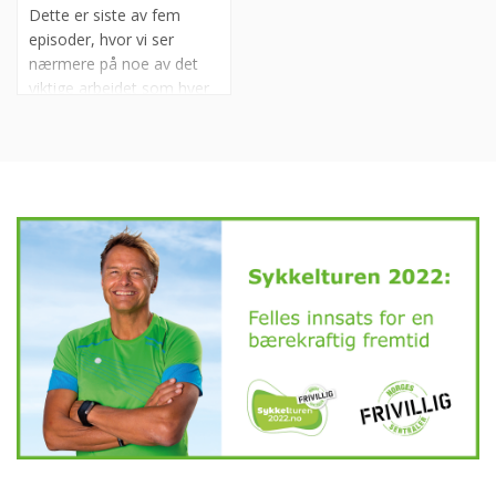
ildsjeler, og ser bredden
Dette er siste av fem
av seniorinnsatsen i
episoder, hvor vi ser
frivilligheten.
nærmere på noe av det
viktige arbeidet som hver
dag gjøres der ute i
frivilligsentralene. Et av
målene med
Sykkelturen2022 var å
synliggjøre ressursene i
våre seniorer. I denne
episoden skal vi se
nærmere på hva hvordan
frivilligsentralene jobber
sammen med andre.