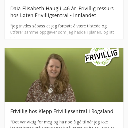
Daia Elisabeth Haugli ,46 år. Frivillig ressurs
hos Løten Frivilligsentral - Innlandet
"jeg trivdes såpass at jeg fortsatt å være tilstede og
utfører samme oppgaver som jeg hadde i planen, og litt
til"
Frivillig hos Klepp Frivilligsentral i Rogaland
"Det var viktig for meg og ha noe å gå til når jeg ikke