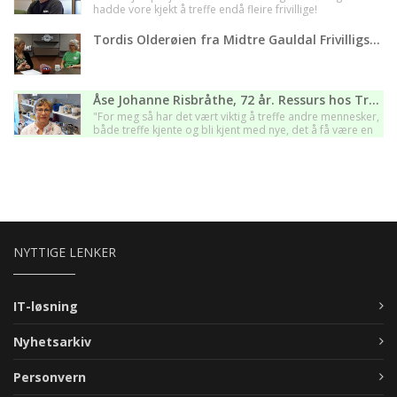
hadde vore kjekt å treffe endå fleire frivillige!
Tordis Olderøien fra Midtre Gauldal Frivilligsentral
Åse Johanne Risbråthe, 72 år. Ressurs hos Trøgstad Frivilligsentral - Viken
"For meg så har det vært viktig å treffe andre mennesker,
både treffe kjente og bli kjent med nye, det å få være en
del av et felleskap et viktig for meg".
NYTTIGE LENKER
IT-løsning
Nyhetsarkiv
Personvern