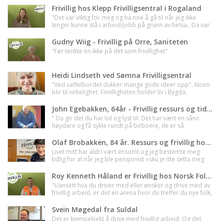
Frivillig hos Klepp Frivilligsentral i Rogaland
"Det var viktig for meg og ha noe å gå til når jeg ikke
lenger kunne stå i arbeid/jobb på grunn av helsa.. Da var
det litt sånn.. Da har jeg og en mening i hverdagen. Det
betyr noe for andre, og jeg utgjør en forskjell for andre"
Gudny Wiig - Frivillig på Orre, Saniteten
"Før tenkte en ikke på det som frivillighet"
Heidi Lindseth ved Sømna Frivilligsentral
"Ved vaffelbordet dukker mange gode ideer opp". Noen
blir til virkelighet. Frivilligheten holder liv i Bygda.
John Egebakken, 64år - Frivillig ressurs og tidgiver hos Blåkors Kristiansand
" Du gir det du har tid og lyst til. Det har vært en sånn
høydare og få sykle rundt på beboere, de er så
takknemlige."
Olaf Brobakken, 84 år. Ressurs og frivillig hos Løten Frivilligsentral - Innlandet
Livet mitt har aldri vært ensomt og jeg bestemte meg
tidlig for at når jeg ble pensjonist «sku je itte setta meg
tel».
Roy Kenneth Håland er Frivillig hos Norsk Folkehjelp i Hå - Rogaland. " Det hele startet med et veddemål "
"Uansett hva du driver med eller ønsker og drive med av
frivillig arbeid, er det en arena hvor du treffer du nye folk,
du lære mye på det personlige og det faglige planet".
Svein Møgedal fra Suldal
Det er kjempekjekt å drive med frivillig arbeid. Og det