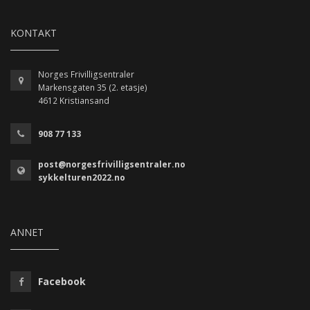
KONTAKT
Norges Frivilligsentraler
Markensgaten 35 (2. etasje)
4612 Kristiansand
908 77 133
post@norgesfrivilligsentraler.no
sykkelturen2022.no
ANNET
Facebook