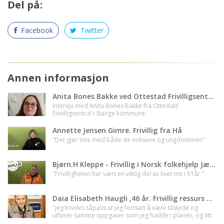
Del på:
Facebook
Twitter
Annen informasjon
Anita Bones Bakke ved Ottestad Frivilligsentral
Intervju med Anita Bones Bakke fra Ottestad
Frivilligsentral i Stange kommune.
Annette Jensen Gimre. Frivillig fra Hå
"Det gjør noe med både de voksene og ungdommen"
Bjørn.H Kleppe - Frivillig i Norsk folkehjelp Jæren
"Frivilligheten har vært en viktig del av livet mit i 51år "
Daia Elisabeth Haugli ,46 år. Frivillig ressurs hos Løten Frivilligsentral - Innlandet
"jeg trivdes såpass at jeg fortsatt å være tilstede og
utfører samme oppgaver som jeg hadde i planen, og litt
til"