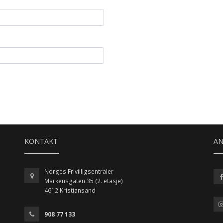
KONTAKT
A
Norges Frivilligsentraler
Markensgaten 35 (2. etasje)
4612 Kristiansand
908 77 133