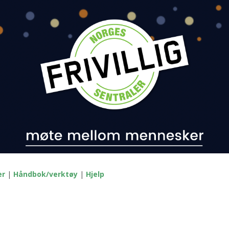
er
|
Håndbok/verktøy
|
Hjelp
G