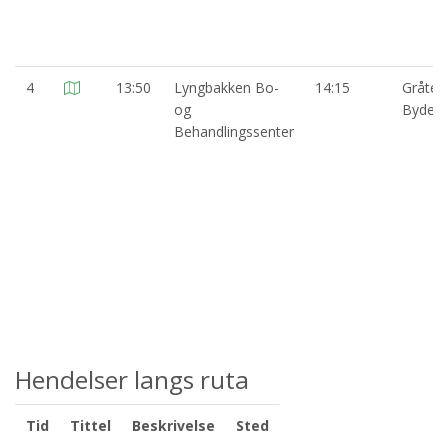
4
13:50
Lyngbakken Bo-
14:15
Gråte
og
Bydels
Behandlingssenter
Hendelser langs ruta
Tid
Tittel
Beskrivelse
Sted