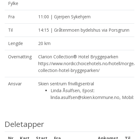
Fylke
Fra
11:00 | Gjerpen Sykehjem
Til
14:15 | Gråtenmoen bydelshus via Porsgrunn
Lengde
20 km
Overnatting
Clarion Collection® Hotel Bryggeparken
https://www.nordicchoicehotels.no/hotell/norge/sk
collection-hotel-bryggeparken/
Ansvar
Skien sentrum frivilligsentral
Linda Åsulfsen, Epost:
linda.asulfsen@skien.kommune.no, Mobil: 
Deletapper
Nr
Kart
Start
Fra
Ankomst
Til