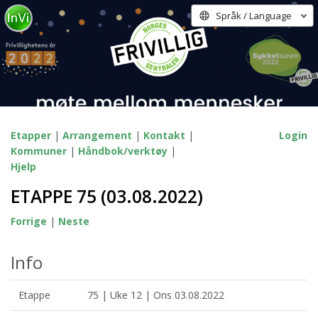
Språk / Language
Etapper
|
Arrangement
|
Kontakt
|
Login
Kommuner
|
Håndbok/verktøy
|
Hjelp
ETAPPE 75 (03.08.2022)
Forrige
|
Neste
Info
Etappe
75 | Uke 12 | Ons 03.08.2022