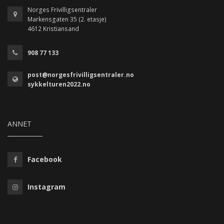
Norges Frivilligsentraler
Markensgaten 35 (2. etasje)
4612 Kristiansand
908 77 133
post@norgesfrivilligsentraler.no
sykkelturen2022.no
ANNET
Facebook
Instagram