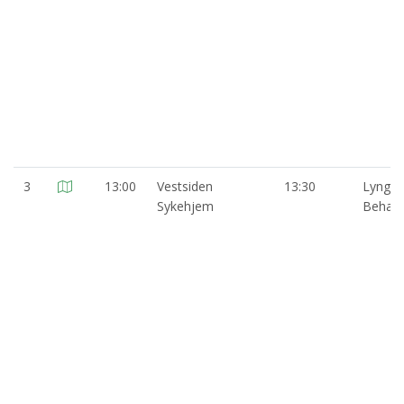
3
13:00
Vestsiden
13:30
Lyngba
Sykehjem
Behann