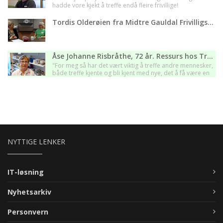
hadde vore kjekt å treffe endå fleire frivillige!
Tordis Olderøien fra Midtre Gauldal Frivilligsentral
Åse Johanne Risbråthe, 72 år. Ressurs hos Trøgstad Frivilligsentral - Viken
"For meg så har det vært viktig å treffe andre mennesker,
både treffe kjente og bli kjent med nye, det å få være en
del av et felleskap et viktig for meg".
NYTTIGE LENKER
IT-løsning
Nyhetsarkiv
Personvern