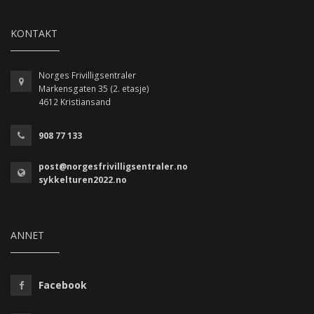
KONTAKT
Norges Frivilligsentraler
Markensgaten 35 (2. etasje)
4612 Kristiansand
908 77 133
post@norgesfrivilligsentraler.no
sykkelturen2022.no
ANNET
Facebook