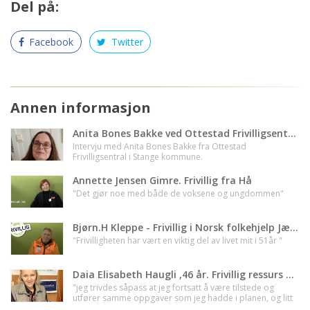
Del på:
Facebook
Twitter
Annen informasjon
Anita Bones Bakke ved Ottestad Frivilligsentral
Intervju med Anita Bones Bakke fra Ottestad
Frivilligsentral i Stange kommune.
Annette Jensen Gimre. Frivillig fra Hå
"Det gjør noe med både de voksene og ungdommen"
Bjørn.H Kleppe - Frivillig i Norsk folkehjelp Jæren
"Frivilligheten har vært en viktig del av livet mit i 51år "
Daia Elisabeth Haugli ,46 år. Frivillig ressurs hos Løten Frivilligsentral - Innlandet
"jeg trivdes såpass at jeg fortsatt å være tilstede og
utfører samme oppgaver som jeg hadde i planen, og litt
til"