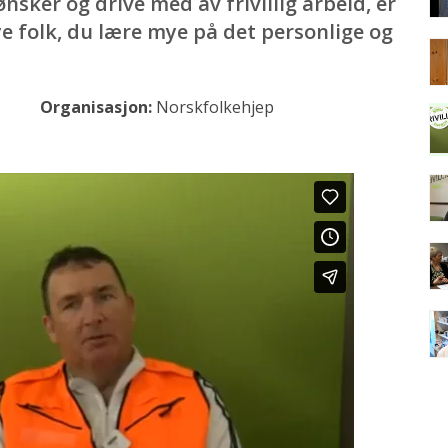
nsker og drive med av frivillig arbeid, er
ye folk, du lære mye på det personlige og
land
Organisasjon:
Norskfolkehjep