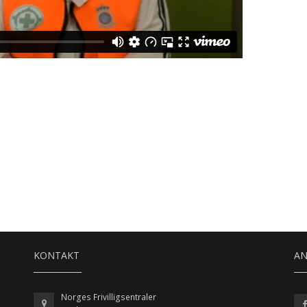
KONTAKT
A
Norges Frivilligsentraler