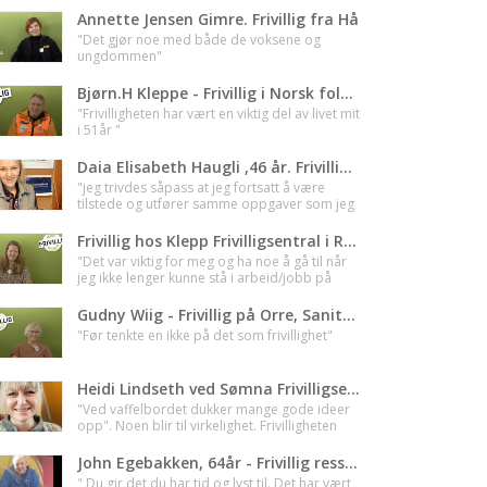
Annette Jensen Gimre. Frivillig fra Hå
"Det gjør noe med både de voksene og
ungdommen"
Bjørn.H Kleppe - Frivillig i Norsk folkehjelp Jæren
"Frivilligheten har vært en viktig del av livet mit
i 51år "
Daia Elisabeth Haugli ,46 år. Frivillig ressurs hos Løten Frivilligsentral - Innlandet
"jeg trivdes såpass at jeg fortsatt å være
tilstede og utfører samme oppgaver som jeg
hadde i planen, og litt til"
Frivillig hos Klepp Frivilligsentral i Rogaland
"Det var viktig for meg og ha noe å gå til når
jeg ikke lenger kunne stå i arbeid/jobb på
grunn av helsa.. Da var det litt sånn.. Da har
jeg og en mening i hverdagen. Det betyr noe
Gudny Wiig - Frivillig på Orre, Saniteten
for andre, og jeg utgjør en forskjell for andre"
"Før tenkte en ikke på det som frivillighet"
Heidi Lindseth ved Sømna Frivilligsentral
"Ved vaffelbordet dukker mange gode ideer
opp". Noen blir til virkelighet. Frivilligheten
holder liv i Bygda.
John Egebakken, 64år - Frivillig ressurs og tidgiver hos Blåkors Kristiansand
" Du gir det du har tid og lyst til. Det har vært