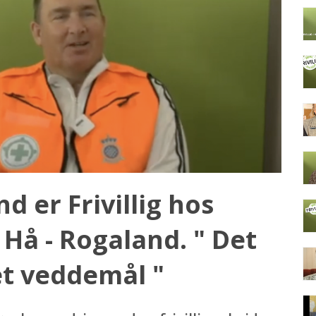
d er Frivillig hos
Hå - Rogaland. " Det
et veddemål "