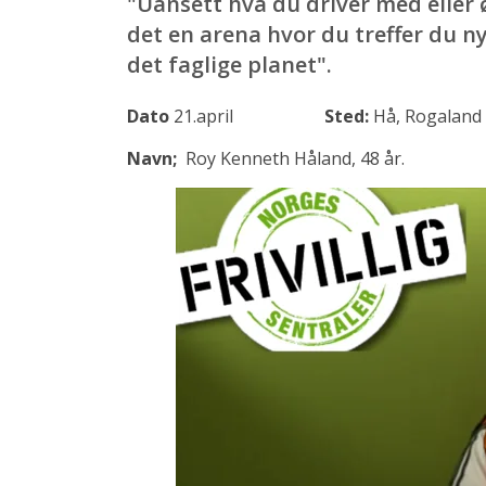
"Uansett hva du driver med eller ø
det en arena hvor du treffer du n
det faglige planet".
Dato
21.april
Sted:
Hå, Roga
Navn;
Roy Kenneth Håland, 48 år.