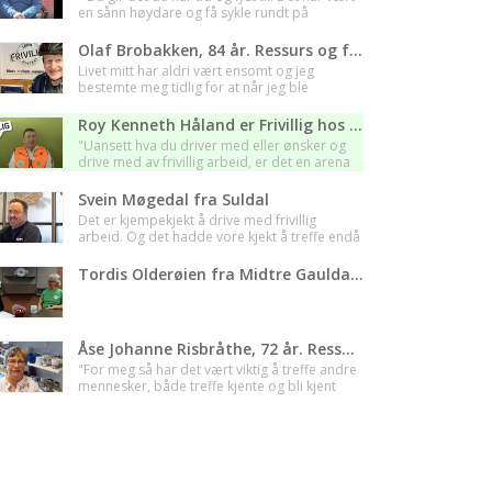
en sånn høydare og få sykle rundt på
beboere, de er så takknemlige."
Olaf Brobakken, 84 år. Ressurs og frivillig hos Løten Frivilligsentral - Innlandet
Livet mitt har aldri vært ensomt og jeg
bestemte meg tidlig for at når jeg ble
pensjonist «sku je itte setta meg tel».
Roy Kenneth Håland er Frivillig hos Norsk Folkehjelp i Hå - Rogaland. " Det hele startet med et veddemål "
"Uansett hva du driver med eller ønsker og
drive med av frivillig arbeid, er det en arena
hvor du treffer du nye folk, du lære mye på
det personlige og det faglige planet".
Svein Møgedal fra Suldal
Det er kjempekjekt å drive med frivillig
arbeid. Og det hadde vore kjekt å treffe endå
fleire frivillige!
Tordis Olderøien fra Midtre Gauldal Frivilligsentral
Åse Johanne Risbråthe, 72 år. Ressurs hos Trøgstad Frivilligsentral - Viken
"For meg så har det vært viktig å treffe andre
mennesker, både treffe kjente og bli kjent
med nye, det å få være en del av et felleskap
et viktig for meg".