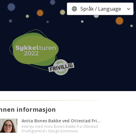
Språk / Language
nnen informasjon
Anita Bones Bakke ved Ottestad Frivilligsentral
Intervju med Anita Bones Bakke fra Ottestad
Frivilligsentral i Stange kommune.